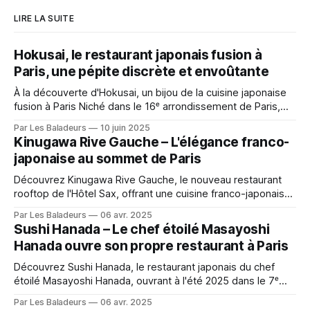
LIRE LA SUITE
Hokusai, le restaurant japonais fusion à
Paris, une pépite discrète et envoûtante
À la découverte d'Hokusai, un bijou de la cuisine japonaise
fusion à Paris Niché dans le 16ᵉ arrondissement de Paris,
Hokusai est une adresse à la fois discrète et séduisante qui
Par Les Baladeurs
10 juin 2025
invite les amateurs de cuisine japonaise à une expérience
Kinugawa Rive Gauche – L'élégance franco-
culinaire revisitée avec des influences contemporaines.
japonaise au sommet de Paris
Découvrez Kinugawa Rive Gauche, le nouveau restaurant
rooftop de l'Hôtel Sax, offrant une cuisine franco-japonaise
raffinée avec vue panoramique sur la Tour Eiffel. Dégustez
Par Les Baladeurs
06 avr. 2025
des sashimis de toro, taruto au saumon et truffe blanche
Sushi Hanada – Le chef étoilé Masayoshi
dans un cadre élégant et contemporain.
Hanada ouvre son propre restaurant à Paris
Découvrez Sushi Hanada, le restaurant japonais du chef
étoilé Masayoshi Hanada, ouvrant à l'été 2025 dans le 7ᵉ
arrondissement de Paris. Savourez des sushis d'exception
Par Les Baladeurs
06 avr. 2025
dans un cadre élégant et épuré, signés par un maître