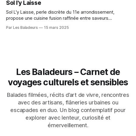
Sol l'y Laisse
reconnu de la gastronomie nippone.
Sol L'y Laisse, perle discrète du 11e arrondissement,
propose une cuisine fusion raffinée entre saveurs
françaises et japonaises. Menus en 4 étapes et accueil
Par Les Baladeurs
15 mars 2025
chaleureux d'Akiko pour une expérience gustative
inoubliable.
Les Baladeurs – Carnet de
voyages culturels et sensibles
Balades filmées, récits d’art de vivre, rencontres
avec des artisans, flâneries urbaines ou
escapades en duo. Un blog contemplatif pour
explorer avec lenteur, curiosité et
émerveillement.