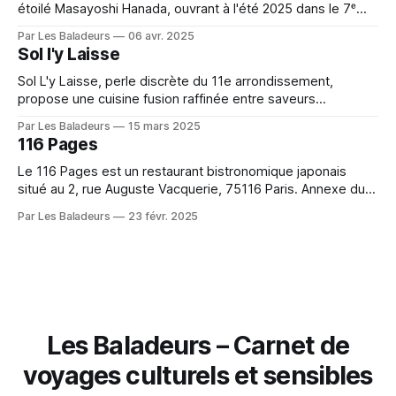
étoilé Masayoshi Hanada, ouvrant à l'été 2025 dans le 7ᵉ
arrondissement de Paris. Savourez des sushis d'exception
Par Les Baladeurs
06 avr. 2025
dans un cadre élégant et épuré, signés par un maître
Sol l'y Laisse
reconnu de la gastronomie nippone.
Sol L'y Laisse, perle discrète du 11e arrondissement,
propose une cuisine fusion raffinée entre saveurs
françaises et japonaises. Menus en 4 étapes et accueil
Par Les Baladeurs
15 mars 2025
chaleureux d'Akiko pour une expérience gustative
116 Pages
inoubliable.
Le 116 Pages est un restaurant bistronomique japonais
situé au 2, rue Auguste Vacquerie, 75116 Paris. Annexe du
restaurant étoilé Pages, il a été fondé par le chef Ryuji
Par Les Baladeurs
23 févr. 2025
Teshima. L'établissement propose une cuisine fusion
franco-japonaise dans une ambiance conviviale et
décontractée.
Les Baladeurs – Carnet de
voyages culturels et sensibles