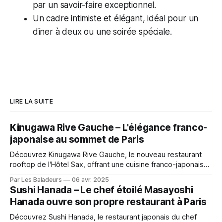
par un savoir-faire exceptionnel.
Un cadre intimiste et élégant, idéal pour un
dîner à deux ou une soirée spéciale.
LIRE LA SUITE
Kinugawa Rive Gauche – L'élégance franco-
japonaise au sommet de Paris
Découvrez Kinugawa Rive Gauche, le nouveau restaurant
rooftop de l'Hôtel Sax, offrant une cuisine franco-japonaise
raffinée avec vue panoramique sur la Tour Eiffel. Dégustez
Par Les Baladeurs
06 avr. 2025
des sashimis de toro, taruto au saumon et truffe blanche
Sushi Hanada – Le chef étoilé Masayoshi
dans un cadre élégant et contemporain.
Hanada ouvre son propre restaurant à Paris
Découvrez Sushi Hanada, le restaurant japonais du chef