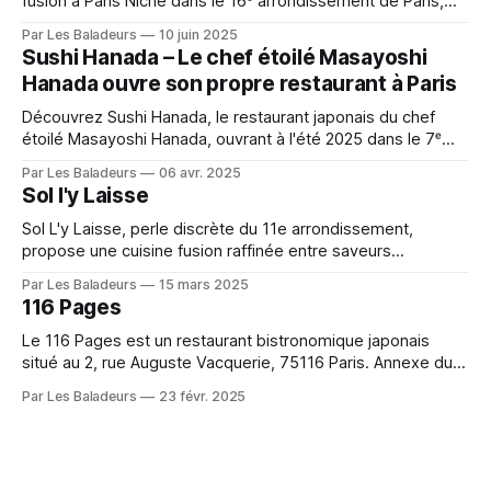
fusion à Paris Niché dans le 16ᵉ arrondissement de Paris,
Hokusai est une adresse à la fois discrète et séduisante qui
Par Les Baladeurs
10 juin 2025
invite les amateurs de cuisine japonaise à une expérience
Sushi Hanada – Le chef étoilé Masayoshi
culinaire revisitée avec des influences contemporaines.
Hanada ouvre son propre restaurant à Paris
Découvrez Sushi Hanada, le restaurant japonais du chef
étoilé Masayoshi Hanada, ouvrant à l'été 2025 dans le 7ᵉ
arrondissement de Paris. Savourez des sushis d'exception
Par Les Baladeurs
06 avr. 2025
dans un cadre élégant et épuré, signés par un maître
Sol l'y Laisse
reconnu de la gastronomie nippone.
Sol L'y Laisse, perle discrète du 11e arrondissement,
propose une cuisine fusion raffinée entre saveurs
françaises et japonaises. Menus en 4 étapes et accueil
Par Les Baladeurs
15 mars 2025
chaleureux d'Akiko pour une expérience gustative
116 Pages
inoubliable.
Le 116 Pages est un restaurant bistronomique japonais
situé au 2, rue Auguste Vacquerie, 75116 Paris. Annexe du
restaurant étoilé Pages, il a été fondé par le chef Ryuji
Par Les Baladeurs
23 févr. 2025
Teshima. L'établissement propose une cuisine fusion
franco-japonaise dans une ambiance conviviale et
décontractée.