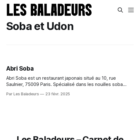
Soba et Udon
Abri Soba
Abri Soba est un restaurant japonais situé au 10, rue
Saulnier, 75009 Paris. Spécialisé dans les nouilles soba
faites maison, il propose une cuisine authentique dans un
Par Les Baladeurs
23 févr. 2025
cadre chaleureux et épuré. Cadre et ambiance Le
restaurant présente une décoration en bois clair avec un
mobilier industriel, créant une atmosphère zen
Les Baladeurs – Carnet de