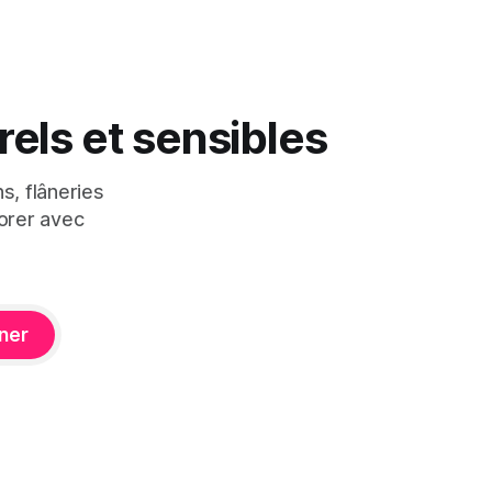
els et sensibles
s, flâneries
orer avec
ner