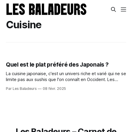
Cuisine
Quel est le plat préféré des Japonais ?
La cuisine japonaise, c'est un univers riche et varié qui ne se
limite pas aux sushis que l'on connaît en Occident. Les
Japonais ont une palette de plats traditionnels qui font
Par Les Baladeurs
08 févr. 2025
partie intégrante de leur quotidien et de leur culture. Que ce
soit les sushis, les ramen ou encore la soupe miso...
Les Baladeurs – Carnet de