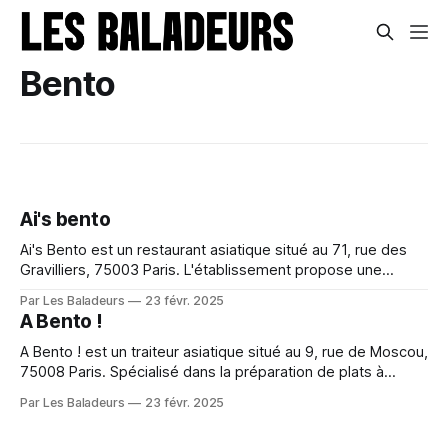
Bento
Ai's bento
Ai's Bento est un restaurant asiatique situé au 71, rue des
Gravilliers, 75003 Paris. L'établissement propose une
variété de bentos et de soupes, avec des options pour les
Par Les Baladeurs
23 févr. 2025
végétariens et les végétaliens. Cadre et ambiance Le
A Bento !
restaurant offre une atmosphère chaleureuse et intime,
rappelant une maison
A Bento ! est un traiteur asiatique situé au 9, rue de Moscou,
75008 Paris. Spécialisé dans la préparation de plats à
emporter et en livraison, il propose une variété de bentos
Par Les Baladeurs
23 févr. 2025
et autres spécialités asiatiques.