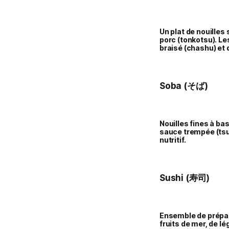
Un plat de nouilles
porc (tonkotsu). L
braisé (chashu) et
Soba (そば)
Nouilles fines à ba
sauce trempée (tsuy
nutritif.
Sushi (寿司)
Ensemble de prépar
fruits de mer, de l