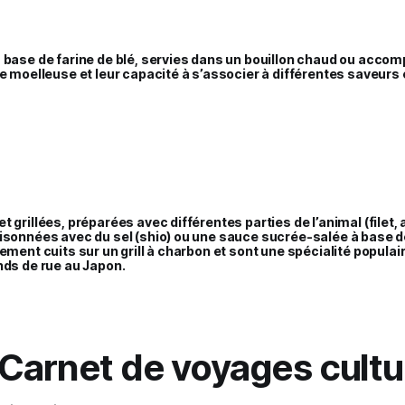
à base de farine de blé, servies dans un bouillon chaud ou acc
re moelleuse et leur capacité à s’associer à différentes saveurs e
 grillées, préparées avec différentes parties de l’animal (filet, a
isonnées avec du sel (shio) ou une sauce sucrée-salée à base de
uement cuits sur un grill à charbon et sont une spécialité populai
nds de rue au Japon.
 Carnet de voyages cultur