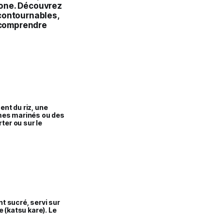
pone. Découvrez
ncontournables,
 comprendre
nt du riz, une
mes marinés ou des
ter ou sur le
t sucré, servi sur
 (katsu kare). Le