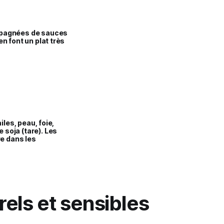
ompagnées de sauces
n font un plat très
iles, peau, foie,
 soja (tare). Les
re dans les
els et sensibles