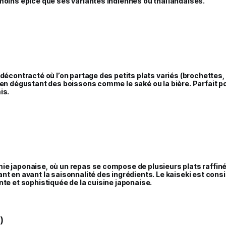
moins épicé que ses variantes indiennes ou thaïlandaises.
 décontracté où l’on partage des petits plats variés (brochettes,
 en dégustant des boissons comme le saké ou la bière. Parfait p
is.
ie japonaise, où un repas se compose de plusieurs plats raffin
nt en avant la saisonnalité des ingrédients. Le kaiseki est con
nte et sophistiquée de la cuisine japonaise.
)