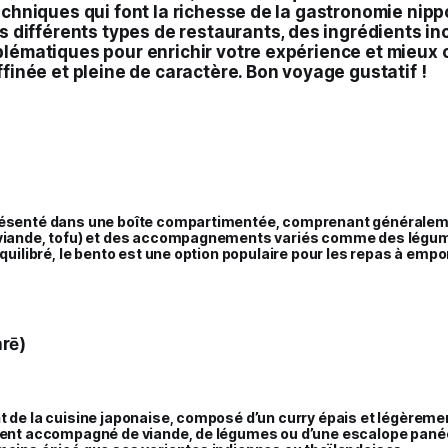
techniques qui font la richesse de la gastronomie nip
es différents types de restaurants, des ingrédients i
blématiques pour enrichir votre expérience et mieux
ffinée et pleine de caractère. Bon voyage gustatif !
résenté dans une boîte compartimentée, comprenant généraleme
 viande, tofu) et des accompagnements variés comme des légu
équilibré, le bento est une option populaire pour les repas à empor
rē)
t de la cuisine japonaise, composé d’un curry épais et légèremen
uvent accompagné de viande, de légumes ou d’une escalope panée