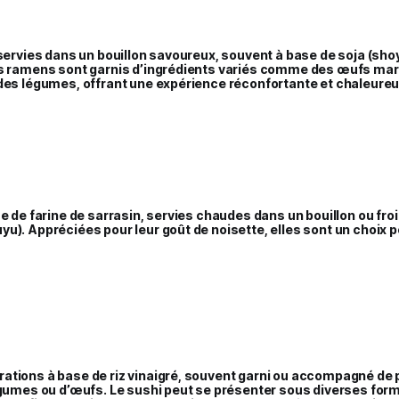
 servies dans un bouillon savoureux, souvent à base de soja (shoy
es ramens sont garnis d’ingrédients variés comme des œufs mar
 des légumes, offrant une expérience réconfortante et chaleure
se de farine de sarrasin, servies chaudes dans un bouillon ou fr
u). Appréciées pour leur goût de noisette, elles sont un choix po
ations à base de riz vinaigré, souvent garni ou accompagné de 
égumes ou d’œufs. Le sushi peut se présenter sous diverses form