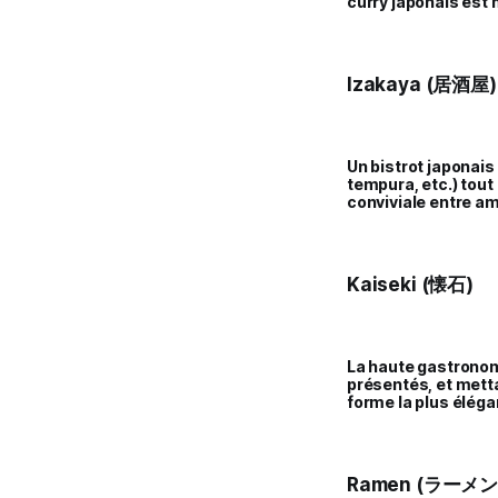
curry japonais est 
Izakaya (居酒屋)
Un bistrot japonais
tempura, etc.) tout
conviviale entre am
Kaiseki (懐石)
La haute gastronom
présentés, et metta
forme la plus éléga
Ramen (ラーメン