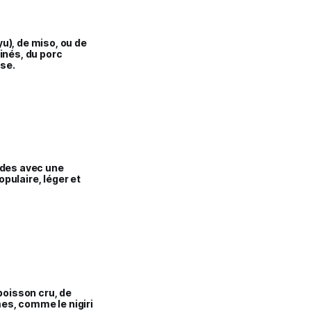
u), de miso, ou de
inés, du porc
use.
oides avec une
pulaire, léger et
poisson cru, de
es, comme le nigiri