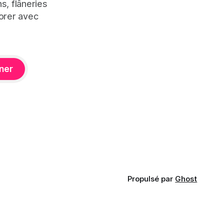
s, flâneries
orer avec
ner
Propulsé par
Ghost