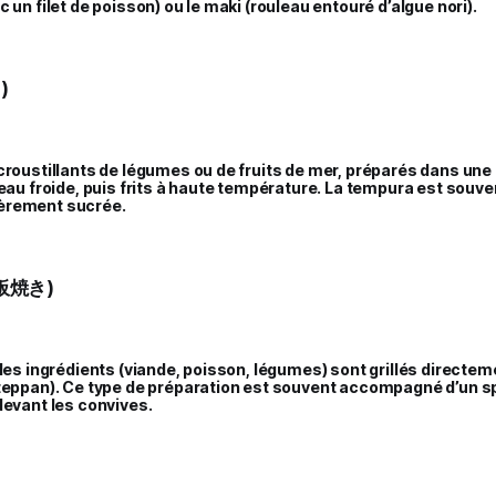
 un filet de poisson) ou le maki (rouleau entouré d’algue nori).
)
croustillants de légumes ou de fruits de mer, préparés dans une 
’eau froide, puis frits à haute température. La tempura est souv
èrement sucrée.
鉄板焼き)
 les ingrédients (viande, poisson, légumes) sont grillés directe
(teppan). Ce type de préparation est souvent accompagné d’un sp
devant les convives.