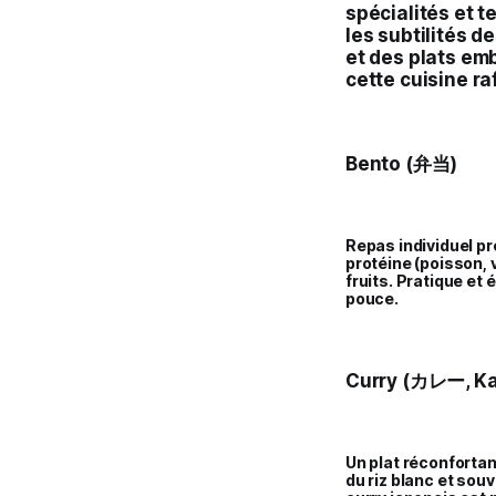
spécialités et 
les subtilités d
et des plats em
cette cuisine ra
Bento (弁当)
Repas individuel p
protéine (poisson,
fruits. Pratique et 
pouce.
Curry (カレー, Ka
Un plat réconfortan
du riz blanc et so