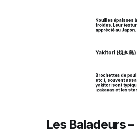
Nouilles épaisses 
froides. Leur textu
apprécié au Japon.
Yakitori (焼き鳥)
Brochettes de poulet
etc.), souvent assa
yakitori sont typiq
izakayas et les sta
Les Baladeurs –