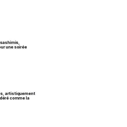
 sashimis,
our une soirée
és, artistiquement
sidéré comme la